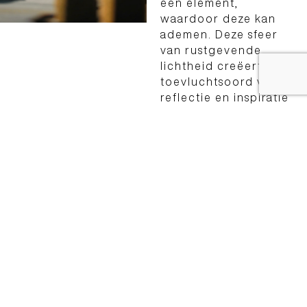
een element,
waardoor deze kan
ademen. Deze sfeer
van rustgevende
lichtheid creëert een
toevluchtsoord voor
reflectie en inspiratie
waarin uw liefde voor
helderheid en
elegantie, rust en
harmonie, uw passie
voor tijdloze
perfectie zich
ongehinderd kan
ontplooien.