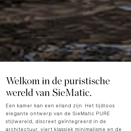
Welkom in de puristische
wereld van SieMatic.
Een kamer kan een eiland zijn: Het tijdloos
elegante ontwerp van de SieMatic PURE
stijlwereld, discreet geïntegreerd in de
architectuur, viert klassiek minimalisme en de