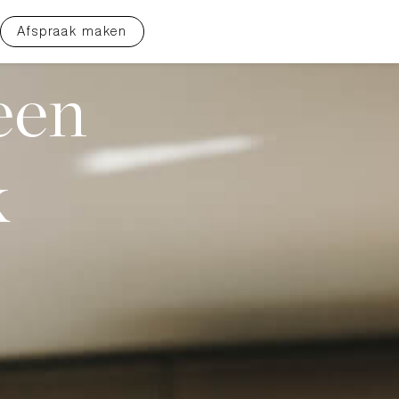
Afspraak maken
een
k